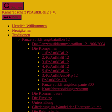
Zum
Suchen
Inhalt
Kameradschaft PzAufklBtl12 e.V.
springen
Menü
Herzlich Willkommen
Neuigkeiten
Traditionen
Panzeraufklärungsbataillon 12
Das Panzeraufklärungsbataillon 12 1966-2004
Die Kompanien
1./PzAufklBtl12
2./PzAufklBtl 12
3./PzAufklBtl 12
4./PzAufklBtl 12
5./PzAufklBtl 12
3./PzAufklAusbKp 12
PzAufklKp 120
Panzeraufklärungskompanie 300
Kraftfahrausbildungszentrum
Die Kommandeure
Die Einsätze
Unterstellung
Gliederung im Wandel der Heeresstrukturen
Die Patenschaften