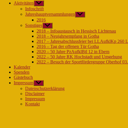
Aktivitäten
Untermenü
anzeigen
Infoschrift
Jahreshauptversammlungen
Untermenü
anzeigen
2016
Sonstiges
Untermenü
anzeigen
2018 – Infoaustausch in Hessisch Lichtenau
2018 – Neujahrsempfang in Gotha
2017 – Jahresabschlussfeier bei LLAufklKp 260 
2016 – Tag der offenen Tür Gotha
2020 – 50 Jahre PzAufklBtl 12 in Ebern
2022 – 50 Jahre RK Hochstadt und Umgebung
2022 – Besuch der Sportfördergruppe Oberhof 03
Kalender
Spenden
Gästebuch
Impressum
Untermenü
anzeigen
Datenschutzerklärung
Disclaimer
Impressum
Kontakt