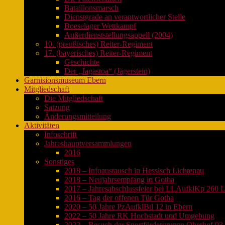
Bataillonsmarsch
Dienstgrade an verantwortlicher Stelle
Boeselager Wettkampf
Außerdienststellungsappell (2004)
10. (preußisches) Reiter-Regiment
17. (bayerisches) Reiter-Regiment
Geschichte
Der „Jagastoa“ (Jägerstein)
Garnisionsmuseum Ebern
Mitgliedschaft
Die Mitgliedschaft
Satzung
Änderungsmitteilung
Aktivitäten
Infoschrift
Jahreshauptversammlungen
2016
Sonstiges
2018 – Infoaustausch in Hessisch Lichtenau
2018 – Neujahrsempfang in Gotha
2017 – Jahresabschlussfeier bei LLAufklKp 260 
2016 – Tag der offenen Tür Gotha
2020 – 50 Jahre PzAufklBtl 12 in Ebern
2022 – 50 Jahre RK Hochstadt und Umgebung
2022 – Besuch der Sportfördergruppe Oberhof 03