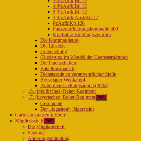
3./PzAufklBtl 12
4./PzAufklBtl 12
5./PzAufklBtl 12
3./PzAufklAusbKp 12
PzAufklKp 120
Panzeraufklärungskompanie 300
Kraftfahrausbildungszentrum
Die Kommandeure
Die Einsätze
Unterstellung
Gliederung im Wandel der Heeresstrukturen
Die Patenschaften
Bataillonsmarsch
Dienstgrade an verantwortlicher Stelle
Boeselager Wettkampf
Außerdienststellungsappell (2004)
10. (preußisches) Reiter-Regiment
17. (bayerisches) Reiter-Regiment
Untermenü
anzeigen
Geschichte
Der „Jagastoa“ (Jägerstein)
Garnisionsmuseum Ebern
Mitgliedschaft
Untermenü
anzeigen
Die Mitgliedschaft
Satzung
Änderungsmitteilung