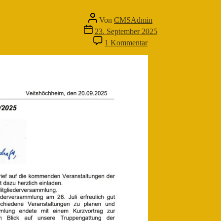
Beitragsautor
Von
CMSAdmin
Veröffentlichungsdatum
23. September 2025
zu
1 Kommentar
Rundbrief
2
/
2025