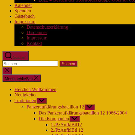
Kalender
Spenden
Gästebuch
Impressum
Datenschutzerklärung
Disclaimer
Impressum
Kontakt
Suchen
Suchen
nach:
Suche
schließen
Menü schließen
Herzlich Willkommen
Neuigkeiten
Traditionen
Untermenü
anzeigen
Panzeraufklärungsbataillon 12
Untermenü
anzeigen
Das Panzeraufklärungsbataillon 12 1966-2004
Die Kompanien
Untermenü
anzeigen
1./PzAufklBtl12
2./PzAufklBtl 12