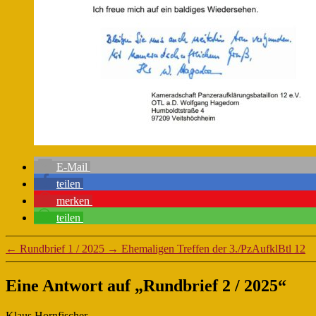
E-Mail
teilen
merken
teilen
←
Rundbrief 1 / 2025
→
Ehemaligen Treffen der 3./PzAufklBtl 12
Eine Antwort auf „Rundbrief 2 / 2025“
sagt:
Klaus Hornfischer