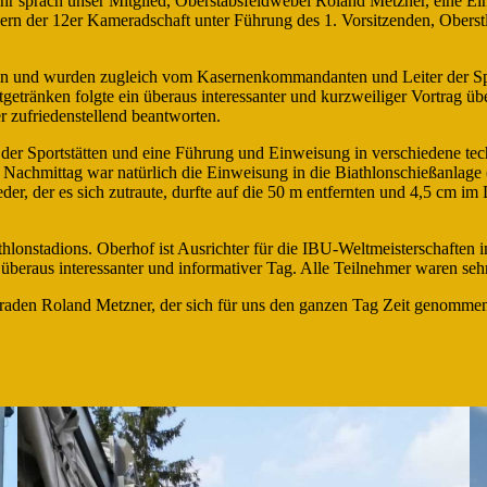
ahr sprach unser Mitglied, Oberstabsfeldwebel Roland Metzner, eine 
n der 12er Kameradschaft unter Führung des 1. Vorsitzenden, Oberstl
f ein und wurden zugleich vom Kasernenkommandanten und Leiter der 
etränken folgte ein überaus interessanter und kurzweiliger Vortrag üb
zufriedenstellend beantworten.
der Sportstätten und eine Führung und Einweisung in verschiedene tec
chmittag war natürlich die Einweisung in die Biathlonschießanlage (H
der, der es sich zutraute, durfte auf die 50 m entfernten und 4,5 cm i
iathlonstadions. Oberhof ist Ausrichter für die IBU-Weltmeisterschaf
beraus interessanter und informativer Tag. Alle Teilnehmer waren sehr
aden Roland Metzner, der sich für uns den ganzen Tag Zeit genommen h