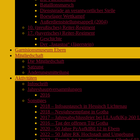
Bataillonsmarsch
Dienstgrade an verantwortlicher Stelle
Boeselager Wettkampf
Außerdienststellungsappell (2004)
10. (preußisches) Reiter-Regiment
17. (bayerisches) Reiter-Regiment
Geschichte
Der „Jagastoa“ (Jägerstein)
Garnisionsmuseum Ebern
Mitgliedschaft
Die Mitgliedschaft
Satzung
Änderungsmitteilung
Aktivitäten
Infoschrift
Jahreshauptversammlungen
2016
Sonstiges
2018 – Infoaustausch in Hessisch Lichtenau
2018 – Neujahrsempfang in Gotha
2017 – Jahresabschlussfeier bei LLAufklKp 260 
2016 – Tag der offenen Tür Gotha
2020 – 50 Jahre PzAufklBtl 12 in Ebern
2022 – 50 Jahre RK Hochstadt und Umgebung
2022 – Besuch der Sportfördergruppe Oberhof 03