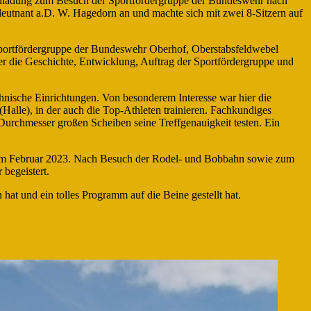
Einladung zum Besuch der Sportfördergruppe der Bundeswehr nach
eutnant a.D. W. Hagedorn an und machte sich mit zwei 8-Sitzern auf
Sportfördergruppe der Bundeswehr Oberhof, Oberstabsfeldwebel
er die Geschichte, Entwicklung, Auftrag der Sportfördergruppe und
hnische Einrichtungen. Von besonderem Interesse war hier die
alle), in der auch die Top-Athleten trainieren. Fachkundiges
m Durchmesser großen Scheiben seine Treffgenauigkeit testen. Ein
ten im Februar 2023. Nach Besuch der Rodel- und Bobbahn sowie zum
 begeistert.
at und ein tolles Programm auf die Beine gestellt hat.