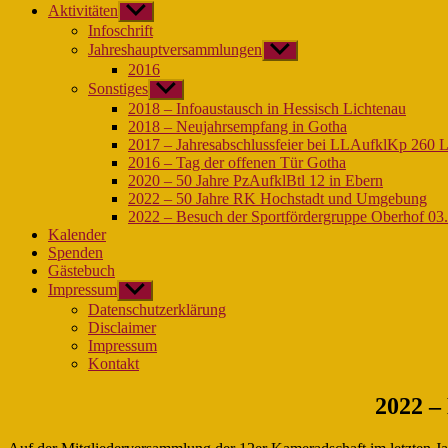
Aktivitäten
Untermenü
anzeigen
Infoschrift
Jahreshauptversammlungen
Untermenü
anzeigen
2016
Sonstiges
Untermenü
anzeigen
2018 – Infoaustausch in Hessisch Lichtenau
2018 – Neujahrsempfang in Gotha
2017 – Jahresabschlussfeier bei LLAufklKp 260 
2016 – Tag der offenen Tür Gotha
2020 – 50 Jahre PzAufklBtl 12 in Ebern
2022 – 50 Jahre RK Hochstadt und Umgebung
2022 – Besuch der Sportfördergruppe Oberhof 03
Kalender
Spenden
Gästebuch
Impressum
Untermenü
anzeigen
Datenschutzerklärung
Disclaimer
Impressum
Kontakt
2022 –