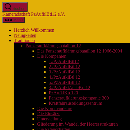
Zum
Suchen
Inhalt
Kameradschaft PzAufklBtl12 e.V.
springen
Menü
Herzlich Willkommen
Neuigkeiten
Traditionen
Panzeraufklärungsbataillon 12
Das Panzeraufklärungsbataillon 12 1966-2004
Die Kompanien
1./PzAufklBtl12
2./PzAufklBtl 12
3./PzAufklBtl 12
4./PzAufklBtl 12
5./PzAufklBtl 12
3./PzAufklAusbKp 12
PzAufklKp 120
Panzeraufklärungskompanie 300
Kraftfahrausbildungszentrum
Die Kommandeure
Die Einsätze
Unterstellung
Gliederung im Wandel der Heeresstrukturen
Die Patenschaften