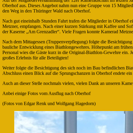
Auf der Mitgliederversammlung der 12er Kameradschaft im letzten J
Oberhof aus. Dieses Angebot nahm nun eine Gruppe von 15 Mitglieder
den Weg in den Thüringer Wald nach Oberhof.
Nach gut eineinhalb Stunden Fahrt trafen die Mitglieder in Oberho
Metzner, empfangen. Nach einer kurzen Stärkung mit Kaffee und Softg
der Kaserne „Am Grenzadler“. Viele Fragen konnte Kamerad Metzner 
Nach dem Mittagessen (Truppenverpflegung) folgte die Besichtigung 
bauliche Entwicklung eines Biathlongewehres. Höhepunkt am frühen Na
Personal wies die Gäste kurz in die Original-Biathlon-Gewehre ein. Je
großes Erlebnis für alle Beteiligten!
Weiter folgte die Besichtigung des sich noch im Bau befindlichen B
Abschluss einen Blick auf die Sprungschanzen in Oberhof endete ein ü
Auch an dieser Stelle nochmals vielen, vielen Dank an unseren Kamer
Anbei einige Fotos vom Ausflug nach Oberhof
(Fotos von Edgar Renk und Wolfgang Hagedorn)