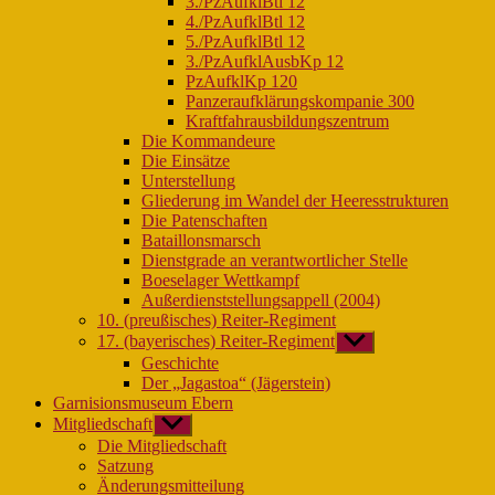
3./PzAufklBtl 12
4./PzAufklBtl 12
5./PzAufklBtl 12
3./PzAufklAusbKp 12
PzAufklKp 120
Panzeraufklärungskompanie 300
Kraftfahrausbildungszentrum
Die Kommandeure
Die Einsätze
Unterstellung
Gliederung im Wandel der Heeresstrukturen
Die Patenschaften
Bataillonsmarsch
Dienstgrade an verantwortlicher Stelle
Boeselager Wettkampf
Außerdienststellungsappell (2004)
10. (preußisches) Reiter-Regiment
17. (bayerisches) Reiter-Regiment
Untermenü
anzeigen
Geschichte
Der „Jagastoa“ (Jägerstein)
Garnisionsmuseum Ebern
Mitgliedschaft
Untermenü
anzeigen
Die Mitgliedschaft
Satzung
Änderungsmitteilung