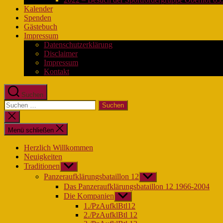
Kalender
Spenden
Gästebuch
Impressum
Datenschutzerklärung
Disclaimer
Impressum
Kontakt
Suchen
Suchen
nach:
Suche
schließen
Menü schließen
Herzlich Willkommen
Neuigkeiten
Traditionen
Untermenü
anzeigen
Panzeraufklärungsbataillon 12
Untermenü
anzeigen
Das Panzeraufklärungsbataillon 12 1966-2004
Die Kompanien
Untermenü
anzeigen
1./PzAufklBtl12
2./PzAufklBtl 12