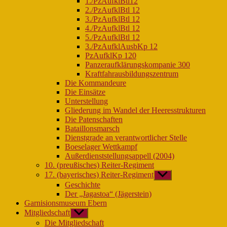
1./PzAufklBtl12
2./PzAufklBtl 12
3./PzAufklBtl 12
4./PzAufklBtl 12
5./PzAufklBtl 12
3./PzAufklAusbKp 12
PzAufklKp 120
Panzeraufklärungskompanie 300
Kraftfahrausbildungszentrum
Die Kommandeure
Die Einsätze
Unterstellung
Gliederung im Wandel der Heeresstrukturen
Die Patenschaften
Bataillonsmarsch
Dienstgrade an verantwortlicher Stelle
Boeselager Wettkampf
Außerdienststellungsappell (2004)
10. (preußisches) Reiter-Regiment
17. (bayerisches) Reiter-Regiment
Untermenü
anzeigen
Geschichte
Der „Jagastoa“ (Jägerstein)
Garnisionsmuseum Ebern
Mitgliedschaft
Untermenü
anzeigen
Die Mitgliedschaft