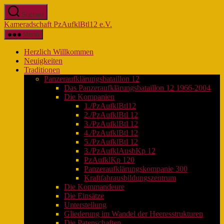
Zum
Suchen
Inhalt
Kameradschaft PzAufklBtl12 e.V.
springen
Menü
Herzlich Willkommen
Neuigkeiten
Traditionen
Panzeraufklärungsbataillon 12
Das Panzeraufklärungsbataillon 12 1966-2004
Die Kompanien
1./PzAufklBtl12
2./PzAufklBtl 12
3./PzAufklBtl 12
4./PzAufklBtl 12
5./PzAufklBtl 12
3./PzAufklAusbKp 12
PzAufklKp 120
Panzeraufklärungskompanie 300
Kraftfahrausbildungszentrum
Die Kommandeure
Die Einsätze
Unterstellung
Gliederung im Wandel der Heeresstrukturen
Die Patenschaften