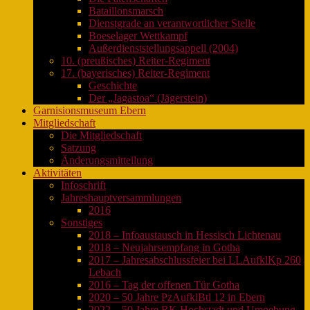
Bataillonsmarsch
Dienstgrade an verantwortlicher Stelle
Boeselager Wettkampf
Außerdienststellungsappell (2004)
10. (preußisches) Reiter-Regiment
17. (bayerisches) Reiter-Regiment
Geschichte
Der „Jagastoa“ (Jägerstein)
Garnisionsmuseum Ebern
Mitgliedschaft
Die Mitgliedschaft
Satzung
Änderungsmitteilung
Aktivitäten
Infoschrift
Jahreshauptversammlungen
2016
Sonstiges
2018 – Infoaustausch in Hessisch Lichtenau
2018 – Neujahrsempfang in Gotha
2017 – Jahresabschlussfeier bei LLAufklKp 260
Lebach
2016 – Tag der offenen Tür Gotha
2020 – 50 Jahre PzAufklBtl 12 in Ebern
2022 – 50 Jahre RK Hochstadt und Umgebung