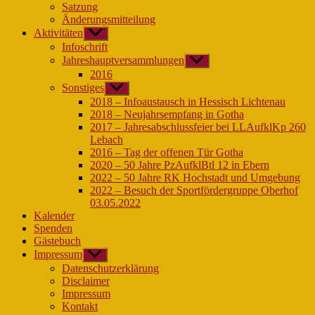
Satzung
Änderungsmitteilung
Aktivitäten
Untermenü
anzeigen
Infoschrift
Jahreshauptversammlungen
Untermenü
anzeigen
2016
Sonstiges
Untermenü
anzeigen
2018 – Infoaustausch in Hessisch Lichtenau
2018 – Neujahrsempfang in Gotha
2017 – Jahresabschlussfeier bei LLAufklKp 260
Lebach
2016 – Tag der offenen Tür Gotha
2020 – 50 Jahre PzAufklBtl 12 in Ebern
2022 – 50 Jahre RK Hochstadt und Umgebung
2022 – Besuch der Sportfördergruppe Oberhof
03.05.2022
Kalender
Spenden
Gästebuch
Impressum
Untermenü
anzeigen
Datenschutzerklärung
Disclaimer
Impressum
Kontakt