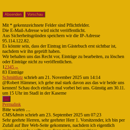
Mit * gekennzeichnete Felder sind Pflichtfelder.
Die E-Mail-Adresse wird nicht veröffentlicht.
Aus Sicherheitsgründen speichern wir die IP-Adresse
95.114.122.82.
Es könnte sein, dass der Eintrag im Gästebuch erst sichtbar ist,
nachdem wir ihn geprüft haben.
Wir behalten uns das Recht vor, Einträge zu bearbeiten, zu löschen
oder Einträge nicht zu veröffentlichen.
Navigation
1
2
3
4
5
→
der
83 Einträge
Gästebuchliste
Schmittlutz
schrieb am
21. November 2025
um
14:14
@Robert Hämmer, ich gehe mal stark davon aus das wir beide uns
kennen! Schau doch einfach mal vorbei bei uns. Günstig am 30.11.
um 15 Uhr im Stadl in der Kaserne
Diese
...
Metabox
Permalink
ein-/ausblenden.
Bitte warten …
CMSAdmin
schrieb am
23. September 2025
um
07:23
Sehr geehrte Herren, sehr geehrter Herr 1. Vorsitzender, ich bin per
Zufall auf Ihre Web-Seite gekommen, nachdem ich eigentlich