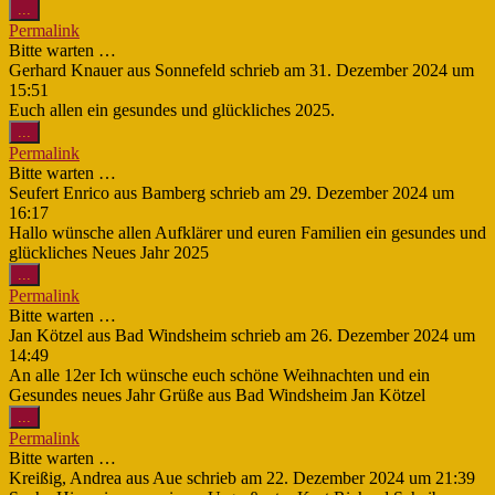
Diese
...
Metabox
Permalink
ein-/ausblenden.
Bitte warten …
Gerhard Knauer
aus
Sonnefeld
schrieb am
31. Dezember 2024
um
15:51
Euch allen ein gesundes und glückliches 2025.
Diese
...
Metabox
Permalink
ein-/ausblenden.
Bitte warten …
Seufert Enrico
aus
Bamberg
schrieb am
29. Dezember 2024
um
16:17
Hallo wünsche allen Aufklärer und euren Familien ein gesundes und
glückliches Neues Jahr 2025
Diese
...
Metabox
Permalink
ein-/ausblenden.
Bitte warten …
Jan Kötzel
aus
Bad Windsheim
schrieb am
26. Dezember 2024
um
14:49
An alle 12er Ich wünsche euch schöne Weihnachten und ein
Gesundes neues Jahr Grüße aus Bad Windsheim Jan Kötzel
Diese
...
Metabox
Permalink
ein-/ausblenden.
Bitte warten …
Kreißig, Andrea
aus
Aue
schrieb am
22. Dezember 2024
um
21:39