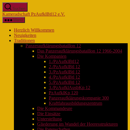
Zum
Suchen
Inhalt
Kameradschaft PzAufklBtl12 e.V.
springen
Menü
Herzlich Willkommen
Neuigkeiten
Traditionen
Panzeraufklärungsbataillon 12
Das Panzeraufklärungsbataillon 12 1966-2004
Die Kompanien
1./PzAufklBtl12
2./PzAufklBtl 12
3./PzAufklBtl 12
4./PzAufklBtl 12
5./PzAufklBtl 12
3./PzAufklAusbKp 12
PzAufklKp 120
Panzeraufklärungskompanie 300
Kraftfahrausbildungszentrum
Die Kommandeure
Die Einsätze
Unterstellung
Gliederung im Wandel der Heeresstrukturen
Die Patenschaften