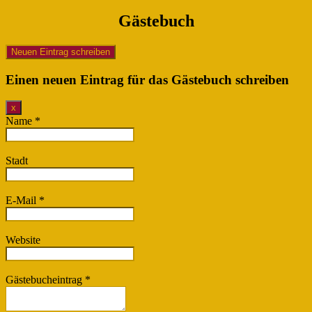
Gästebuch
Einen neuen Eintrag für das Gästebuch schreiben
Dieses
x
Formular
Name
*
ausblenden
Stadt
E-Mail
*
Website
Gästebucheintrag
*