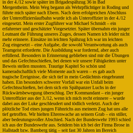
in der 4./12 sowie später im Brigadespähzug 36 in Bad
Mergentheim. Mein Weg begann als Wehrpflichtiger in Roding und
führte mich später nach Ebern. Nach dem erfolgreichen Abschluss
der Unteroffizierslaufbahn wurde ich als Unteroffizier in der 4./12
eingesetzt. Mein erster Zugführer war Michael Schmidt – ein
erfahrener und geschätzter Vorgesetzter. Später übernahm ein junger
Leutnant die Führung unseres Zuges, dessen Namen ich leider nicht
mehr erinnere. Einsätze im leichten Spähzug Ich war im leichten
Zug eingesetzt – eine Aufgabe, die sowohl Verantwortung als auch
Teamgeist erforderte. Die Ausbildung war fordernd, aber auch
erfüllend. Besonders in Erinnerung geblieben sind mir die Übungen
und das Gefechtsschießen, bei denen wir unsere Fähigkeiten unter
Beweis stellen mussten. Traurige Kapitel So schön und
kameradschaftlich viele Momente auch waren – es gab auch
tragische Ereignisse, die sich tief in mein Gedächtnis eingebrannt
haben. Ein besonders schwerer Vorfall war ein Unfall beim
Gefechtsschießen, bei dem sich ein Spähpanzer Luchs in der
Rückwärtsbewegung überschlug. Der Kommandant – ein junger
Unteroffizier aus der 3./12, wenn ich mich recht erinnere – wurde
dabei aus der Luke geschleudert und tödlich verletzt. Auch der
plötzliche Tod eines jungen Fähnrichs aus meinem Zug hat uns alle
tief getroffen. Wir hielten Ehrenwache an seinem Grab – ein stiller,
aber bedeutungsvoller Abschied. Nach der Bundeswehr 1993 schied
ich aus der Bundeswehr aus. Seitdem bin ich bei der Firma Brose in
Hallstadt bzw. Bamberg tätig – seit fast 30 Jahren im Bereich