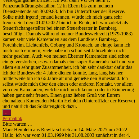
Versorgungsunteroffizier. Ich war dann VU-S4 beim 1.
Panzeraufklärungsbataillon 12 in Ebern bis zum meinem
Dienstzeitende am 30.09.83. Ich bin Unteroffizier der Reserve.
Sollte mich irgend jemand kennen, würde ich mich ganz sehr
freuen. Seit dem 01.09.2022 bin ich in Rente, ich war zuletzt als
Steuerfachangestellter bei einem Steuerberater in Bamberg
beschäftigt. Damals während meiner Bundeswehrzeit (1979-1983)
kamen sehr viele Kameraden aus dem Landkreis Bamberg,
Forchheim, Lichtenfels, Coburg und Kronach, an einige kann ich
mich noch erinnern, viele habe ich schon seit Jahrzehnten nicht
mehr gesehen. Auch von meinen Eberner Kameraden sind schon
einige verstorben, es war damals eine super Kameradschaft und vor
allem ein sehr guter Zusammenheit, ich bin sehr dankbar dafür das
ich der Bundeswehr 4 Jahre dienen konnte, lang, lang ists her,
mittlerweile bin ich 66 Jahre alt und genieße den Ruhestand. Ich
selbst würde mich über den einen oder anderen Kontakt, vor allem
von den Kameraden, welche mich noch kennen oder in Erinnerung
haben ganz sehr freuen. Einen ganz lieben Gruß von Eurem
ehemaligen Kameraden Martin Heinlein (Unteroffizier der Reserve)
und natürlich das Soldatenglück dazu.
Diese
...
Metabox
Permalink
ein-/ausblenden.
Bitte warten …
Marc Heublein
aus
Rewitz
schrieb am
14. März 2025
um
20:22
Hallo, ich war vom 01.03.1999 bis 31.08.2003 zunächst in der 4.