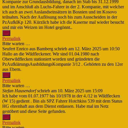
Kompanie zur Grundausbildung, danach im Stab bis 31.12.1999
und im Anschluß als Luchs-Fahrer in der 2. Kompanie, mit welcher
ich auch an zwei Auslandseinsätzen in Bosnien und im Kosovo
teilnahm. Nach der Auflösung noch bis zum Ausscheiden in der
PzAufklKp 120. Kürzlich habe ich die Kaserne mal wieder besucht
und mir ein Weizen im Hotel gegönnt..
Diese
...
Metabox
Permalink
ein-/ausblenden.
Bitte warten …
Seufert Enrico
aus
Bamberg
schrieb am
12. März 2025
um
10:50
Hallo an die Wildfleckener. Wir sind 01.04.1980 nach
Oberwildflecken stationiert worden und gründeten die
PzAufklärungsAusbildungsKompanie 3/12 . Gehörten zu den 12er
aus Ebern.
Diese
...
Metabox
Permalink
ein-/ausblenden.
Bitte warten …
Stefan Hausendorf
schrieb am
10. März 2025
um
15:09
Ich habe vom 01.07.1977 bis 10/1978 in der 4./12 in Wildflecken
(W 15) gedient . Bin als SPZ Fahrer Hotchkiss 539 mit dem Status
HG ehrenhaft aus dem Dienst entlassen. Habe mal im Netz
gestöbert und diese Seite gefunden.
Diese
...
Metabox
Permalink
ein-/ausblenden.
Bitte warten …