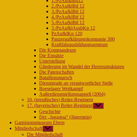
1./PzAufklBtl12
2./PzAufklBtl 12
3./PzAufklBtl 12
4./PzAufklBtl 12
5./PzAufklBtl 12
3./PzAufklAusbKp 12
PzAufklKp 120
Panzeraufklärungskompanie 300
Kraftfahrausbildungszentrum
Die Kommandeure
Die Einsätze
Unterstellung
Gliederung im Wandel der Heeresstrukturen
Die Patenschaften
Bataillonsmarsch
Dienstgrade an verantwortlicher Stelle
Boeselager Wettkampf
Außerdienststellungsappell (2004)
10. (preußisches) Reiter-Regiment
17. (bayerisches) Reiter-Regiment
Untermenü
anzeigen
Geschichte
Der „Jagastoa“ (Jägerstein)
Garnisionsmuseum Ebern
Mitgliedschaft
Untermenü
anzeigen
Die Mitgliedschaft