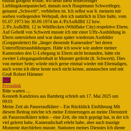
einmal googeln wollte, wo denn mein seinerzeitiger
Lieblingskompaniechef, damals noch Hauptmann Schwertfeger,
genannt „Schwerti“, verblieben ist. Ich selbst war lt. meinem mir
soeben vorliegenden Wehrpaß, den ich natürlich in Ehre halte, vom
01.07.1973 bis 30.09.1974 im 4./PzAufklBtl 12 bzw.
2./Pz.AufklBtl. 12 in Wildflecken (Wildflake City) respektive Ebern.
Auf Geheiß von Schwerti musste ich mir einer Uffz-Ausbildung in
Ebern unterziehen und war dann später wiederum Ausbilder
(Gruppenleiter) für „länger dienende Kameraden“ bei deren
Unteroffizierausbildungen. Hätte ich sowie wie andere meiner
Kameraden den U-Lehrgang in Ebern nicht bestanden, hätte ein
zweiter Lehrgangaufenthalt in Munster gedroht (lt. Schwerti). Dies
von meiner Seite; würde mich gerne einmal wieder mit Ehemaligen,
auch wenn ich diese heute noch nicht kenne, austauschen und mit
Gruß Robert Hämmer
Diese
...
Metabox
Permalink
ein-/ausblenden.
Bitte warten …
Kenneth Kandziora
aus
Bamberg
schrieb am
17. Mai 2025
um
09:01
Meine Zeit als Panzeraufklärer – Ein Rückblick Einführung Mit
diesem Beitrag möchte ich meine Erinnerungen an meine Dienstzeit
als Panzeraufklärer teilen – eine Zeit, die mich geprägt hat, in der ich
viel gelernt habe, Kameradschaft erlebt habe, aber auch traurige
Momente durchleben musste. Stationen meines Dienstes Ich diente