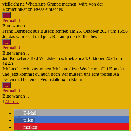
vielleicht ne WhatsApp Gruppe machen, wäre von der
Kommunikation etwas einfacher.
Diese
...
Metabox
Permalink
ein-/ausblenden.
Bitte warten …
Frank Dürrbeck
aus
Buseck
schrieb am
25. Oktober 2024
um
16:56
Jo, das wäre echt mal geil. Bin auf jeden Fall dabei.
Diese
...
Metabox
Permalink
ein-/ausblenden.
Bitte warten …
Jan Kötzel
aus
Bad Windsheim
schrieb am
24. Oktober 2024
um
14:45
Ich breche echt zusammen Ich hatte diese Woche mit Olli Kontakt
und jetzt kommst du auch noch Wir müssen uns echt treffen An
besten mal bei einer Veranstaltung in Ebern
Diese
...
Metabox
Permalink
ein-/ausblenden.
Bitte warten …
Navigation
1
2
3
4
5
→
der
Gästebuchliste
E-Mail
teilen
merken