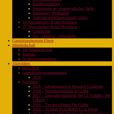
Bataillonsmarsch
Dienstgrade an verantwortlicher Stelle
Boeselager Wettkampf
Außerdienststellungsappell (2004)
10. (preußisches) Reiter-Regiment
17. (bayerisches) Reiter-Regiment
Geschichte
Der „Jagastoa“ (Jägerstein)
Garnisionsmuseum Ebern
Mitgliedschaft
Die Mitgliedschaft
Satzung
Änderungsmitteilung
Aktivitäten
Infoschrift
Jahreshauptversammlungen
2016
Sonstiges
2018 – Infoaustausch in Hessisch Lichtenau
2018 – Neujahrsempfang in Gotha
2017 – Jahresabschlussfeier bei LLAufklKp 260
Lebach
2016 – Tag der offenen Tür Gotha
2020 – 50 Jahre PzAufklBtl 12 in Ebern
2022 – 50 Jahre RK Hochstadt und Umgebung