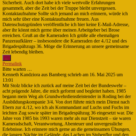
Sicherheit. Auch dort habe ich viele wertvolle Erfahrungen
gesammelt, aber die Zeit bei der Truppe bleibt unvergessen.
Kontaktaufnahme Sollte sich jemand an mich erinnern, würde ich
mich sehr über eine Kontaktaufnahme freuen. Aus
Datenschutzgründen veröffentliche ich hier keine E-Mail-Adresse,
aber ihr könnt mich gerne über meinen Arbeitgeber bei Brose
erreichen. Gruß an die Kameraden Ich grüße alle ehemaligen
Panzeraufklärer – insbesondere die Kameraden der 4./12 und des
Brigadespähzugs 36. Möge die Erinnerung an unsere gemeinsame
Zeit lebendig bleiben.
Diese
...
Metabox
Permalink
ein-/ausblenden.
Bitte warten …
Kenneth Kandziora
aus
Bamberg
schrieb am
16. Mai 2025
um
13:01
Mit Stolz blicke ich zurück auf meine Zeit bei der Bundeswehr –
acht prägende Jahre, die mich geformt und begleitet haben. 1985
begann mein Weg als Grundwehrdienstleistender in Roding bei der
Ausbildungskompanie 3/4. Von dort führte mich mein Dienst nach
Ebern zur 4./12, wo ich als Kommandant auf Luchs und Fuchs im
leichten Zug sowie später im Brigadespähzug 36 eingesetzt war. Die
Jahre von 1985 bis 1993 waren mehr als nur Dienstzeit – sie waren
Kameradschaft, Verantwortung, Abenteuer und unvergessliche
Erlebnisse. Ich erinnere mich gerne an die gemeinsamen Übungen,
die langen Nächte im Gelände, das Lachen im Stubenflur und den