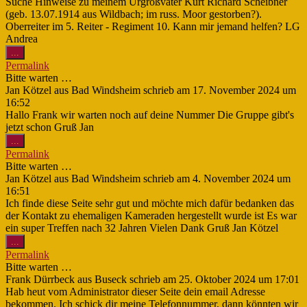
Suche Hinweise zu meinem Urgroßvater Kurt Richard Scheibner
(geb. 13.07.1914 aus Wildbach; im russ. Moor gestorben?).
Oberreiter im 5. Reiter - Regiment 10. Kann mir jemand helfen? LG
Andrea
Diese
...
Metabox
Permalink
ein-/ausblenden.
Bitte warten …
Jan Kötzel
aus
Bad Windsheim
schrieb am
17. November 2024
um
16:52
Hallo Frank wir warten noch auf deine Nummer Die Gruppe gibt's
jetzt schon Gruß Jan
Diese
...
Metabox
Permalink
ein-/ausblenden.
Bitte warten …
Jan Kötzel
aus
Bad Windsheim
schrieb am
4. November 2024
um
16:51
Ich finde diese Seite sehr gut und möchte mich dafür bedanken das
der Kontakt zu ehemaligen Kameraden hergestellt wurde ist Es war
ein super Treffen nach 32 Jahren Vielen Dank Gruß Jan Kötzel
Diese
...
Metabox
Permalink
ein-/ausblenden.
Bitte warten …
Frank Dürrbeck
aus
Buseck
schrieb am
25. Oktober 2024
um
17:01
Hab heut vom Administrator dieser Seite dein email Adresse
bekommen. Ich schick dir meine Telefonnummer, dann könnten wir