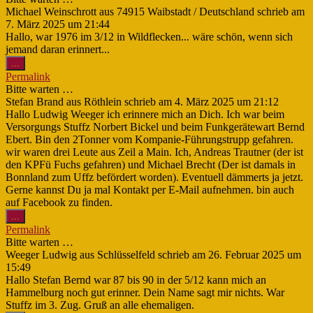
Michael Weinschrott
aus
74915 Waibstadt / Deutschland
schrieb am
7. März 2025
um
21:44
Hallo, war 1976 im 3/12 in Wildflecken... wäre schön, wenn sich
jemand daran erinnert...
Diese
...
Metabox
Permalink
ein-/ausblenden.
Bitte warten …
Stefan Brand
aus
Röthlein
schrieb am
4. März 2025
um
21:12
Hallo Ludwig Weeger ich erinnere mich an Dich. Ich war beim
Versorgungs Stuffz Norbert Bickel und beim Funkgerätewart Bernd
Ebert. Bin den 2Tonner vom Kompanie-Führungstrupp gefahren.
wir waren drei Leute aus Zeil a Main. Ich, Andreas Trautner (der ist
den KPFü Fuchs gefahren) und Michael Brecht (Der ist damals in
Bonnland zum Uffz befördert worden). Eventuell dämmerts ja jetzt.
Gerne kannst Du ja mal Kontakt per E-Mail aufnehmen. bin auch
auf Facebook zu finden.
Diese
...
Metabox
Permalink
ein-/ausblenden.
Bitte warten …
Weeger Ludwig
aus
Schlüsselfeld
schrieb am
26. Februar 2025
um
15:49
Hallo Stefan Bernd war 87 bis 90 in der 5/12 kann mich an
Hammelburg noch gut erinner. Dein Name sagt mir nichts. War
Stuffz im 3. Zug. Gruß an alle ehemaligen.