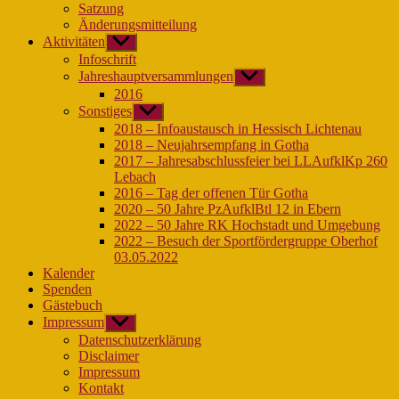
Satzung
Änderungsmitteilung
Aktivitäten
Untermenü
anzeigen
Infoschrift
Jahreshauptversammlungen
Untermenü
anzeigen
2016
Sonstiges
Untermenü
anzeigen
2018 – Infoaustausch in Hessisch Lichtenau
2018 – Neujahrsempfang in Gotha
2017 – Jahresabschlussfeier bei LLAufklKp 260
Lebach
2016 – Tag der offenen Tür Gotha
2020 – 50 Jahre PzAufklBtl 12 in Ebern
2022 – 50 Jahre RK Hochstadt und Umgebung
2022 – Besuch der Sportfördergruppe Oberhof
03.05.2022
Kalender
Spenden
Gästebuch
Impressum
Untermenü
anzeigen
Datenschutzerklärung
Disclaimer
Impressum
Kontakt