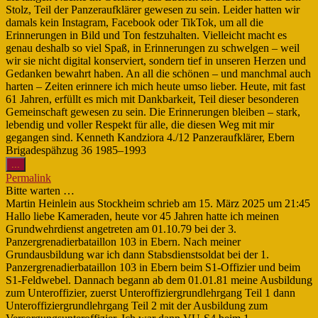
Stolz, Teil der Panzeraufklärer gewesen zu sein. Leider hatten wir
damals kein Instagram, Facebook oder TikTok, um all die
Erinnerungen in Bild und Ton festzuhalten. Vielleicht macht es
genau deshalb so viel Spaß, in Erinnerungen zu schwelgen – weil
wir sie nicht digital konserviert, sondern tief in unseren Herzen und
Gedanken bewahrt haben. An all die schönen – und manchmal auch
harten – Zeiten erinnere ich mich heute umso lieber. Heute, mit fast
61 Jahren, erfüllt es mich mit Dankbarkeit, Teil dieser besonderen
Gemeinschaft gewesen zu sein. Die Erinnerungen bleiben – stark,
lebendig und voller Respekt für alle, die diesen Weg mit mir
gegangen sind. Kenneth Kandziora 4./12 Panzeraufklärer, Ebern
Brigadespähzug 36 1985–1993
Diese
...
Metabox
Permalink
ein-/ausblenden.
Bitte warten …
Martin Heinlein
aus
Stockheim
schrieb am
15. März 2025
um
21:45
Hallo liebe Kameraden, heute vor 45 Jahren hatte ich meinen
Grundwehrdienst angetreten am 01.10.79 bei der 3.
Panzergrenadierbataillon 103 in Ebern. Nach meiner
Grundausbildung war ich dann Stabsdienstsoldat bei der 1.
Panzergrenadierbataillon 103 in Ebern beim S1-Offizier und beim
S1-Feldwebel. Dannach begann ab dem 01.01.81 meine Ausbildung
zum Unteroffizier, zuerst Unteroffiziergrundlehrgang Teil 1 dann
Unteroffiziergrundlehrgang Teil 2 mit der Ausbildung zum