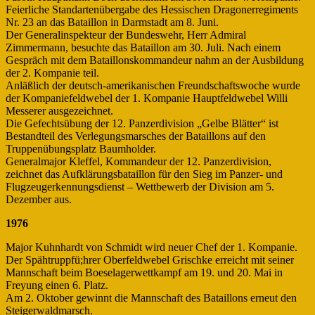
Feierliche Standartenübergabe des Hessischen Dragonerregiments
Nr. 23 an das Bataillon in Darmstadt am 8. Juni.
Der Generalinspekteur der Bundeswehr, Herr Admiral
Zimmermann, besuchte das Bataillon am 30. Juli. Nach einem
Gespräch mit dem Bataillonskommandeur nahm an der Ausbildung
der 2. Kompanie teil.
Anläßlich der deutsch-amerikanischen Freundschaftswoche wurde
der Kompaniefeldwebel der 1. Kompanie Hauptfeldwebel Willi
Messerer ausgezeichnet.
Die Gefechtsübung der 12. Panzerdivision „Gelbe Blätter“ ist
Bestandteil des Verlegungsmarsches der Bataillons auf den
Truppenübungsplatz Baumholder.
Generalmajor Kleffel, Kommandeur der 12. Panzerdivision,
zeichnet das Aufklärungsbataillon für den Sieg im Panzer- und
Flugzeugerkennungsdienst – Wettbewerb der Division am 5.
Dezember aus.
1976
Major Kuhnhardt von Schmidt wird neuer Chef der 1. Kompanie.
Der Spähtruppfü;hrer Oberfeldwebel Grischke erreicht mit seiner
Mannschaft beim Boeselagerwettkampf am 19. und 20. Mai in
Freyung einen 6. Platz.
Am 2. Oktober gewinnt die Mannschaft des Bataillons erneut den
Steigerwaldmarsch.