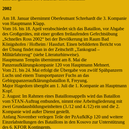
2002
Am 18. Januar übernimmt Oberleutnant Schrehardt die 3. Kompanie
von Hauptmann Klapp.
Vom 16. bis 18. April verabschiedet sich das Bataillon, vor Abgabe
des Großgerätes, mit einer großen freilaufenden Gefechtsübung
„Schnelles Ross 2002“ bei der Bevölkerung im Raum Bad
Königshofen / Hofheim / Hassfurt. Einen bebilderten Bericht von
der Übung findet man in der Zeitschrift „Tankograd –
Militärfahrzeug“ (siehe Literaturhinweise).
Hauptmann Templin übernimmt am 8. Mai die
Panzeraufklärungskompanie 120 von Hauptmann Mehnert.
Vom 21. bis 24. Mai erfolgt die Übergabe von zwölf Spähpanzern
Luchs und einem Transportpanzer Fuchs an das
Gebirgspanzeraufklärungsbataillon 8, Freyung.
Major Hagedorn übergibt am 1. Juli die 1. Kompanie an Hauptmann
Kopf.
2. August: Im Rahmen eines Bataillonsappells wird das Bataillon
vom STAN-Auftrag entbunden, nimmt eine Arbeitsgliederung mit
zwei Grundausbildungseinheiten (3./12 und 4./12) ein und die 2.
Kompanie wird außer Dienst gestellt.
Anfang November verlegen Teile der PzAufklKp 120 und weitere
Einzelabstellungen des Bataillons in den Kosovo zur Unterstützung
des 6. KFOR Kontingents.