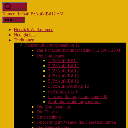
Zum
Suchen
Inhalt
Kameradschaft PzAufklBtl12 e.V.
springen
Menü
Herzlich Willkommen
Neuigkeiten
Traditionen
Panzeraufklärungsbataillon 12
Das Panzeraufklärungsbataillon 12 1966-2004
Die Kompanien
1./PzAufklBtl12
2./PzAufklBtl 12
3./PzAufklBtl 12
4./PzAufklBtl 12
5./PzAufklBtl 12
3./PzAufklAusbKp 12
PzAufklKp 120
Panzeraufklärungskompanie 300
Kraftfahrausbildungszentrum
Die Kommandeure
Die Einsätze
Unterstellung
Gliederung im Wandel der Heeresstrukturen
Die Patenschaften