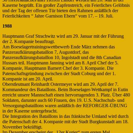
Kaserne begrüßt. Ein großer Zapfenstreich, ein Feierliches Gelöbnis
und der Tag der offenen Tür bieten den Rahmen anläßlich der
Feierlichkeiten “ Jahre Garnison Ebern“ vom 17. – 19. Juli.
1988
Hauptmann Graf Strachwitz wird am 29. Januar mit der Führung
der 2. Kompanie beauftragt.
Am Boeselagertrainingswettbewerb Ende März nehmen das
Panzeraufklärungsbataillon 7, Augustdorf, das
Panzeraufklärungsbataillon 10, Ingolstadt und die 8th Canadian
Hussars teil. Hauptmann Janning wird am 8. April Chef der 5.
Kompanie, Hauptmann Barnert Chef der 3. Kompanie. Die
Patenschaftsgründung zwischen der Stadt Coburg und der 1.
Kompanie ist am 20. April.
Oberstleutnant Reinhardt Ostermeyer wird am 29. April der 7.
Kommandeur des Bataillons. Beim Boeselager-Wettkampf in Eutin
erreicht unsere Mannschaft einen hervorragenden 3. Platz. Über 480
Soldaten, darunter auch 60 Frauen, des 19. U.S. Nachschub- und
Versorgungsbataillons waren anläßlich der REFORGER-ÜBUNG
in der Kaserne untergebracht.
Die Integration des Bataillons in das fränkische Umland wird durch
die Patenschaft der 4. Kompanie mit der Stadt Burgkunstadt am 18.
November bekräftigt.
Im Dezember erscheint der „12er Kurier“ zum ersten Mal.