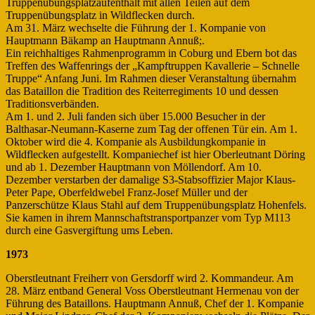
Truppenübungsplatzaufenthalt mit allen Teilen auf dem
Truppenübungsplatz in Wildflecken durch.
Am 31. März wechselte die Führung der 1. Kompanie von
Hauptmann Bäkamp an Hauptmann Annuß;.
Ein reichhaltiges Rahmenprogramm in Coburg und Ebern bot das
Treffen des Waffenrings der „Kampftruppen Kavallerie – Schnelle
Truppe“ Anfang Juni. Im Rahmen dieser Veranstaltung übernahm
das Bataillon die Tradition des Reiterregiments 10 und dessen
Traditionsverbänden.
Am 1. und 2. Juli fanden sich über 15.000 Besucher in der
Balthasar-Neumann-Kaserne zum Tag der offenen Tür ein. Am 1.
Oktober wird die 4. Kompanie als Ausbildungkompanie in
Wildflecken aufgestellt. Kompaniechef ist hier Oberleutnant Döring
und ab 1. Dezember Hauptmann von Möllendorf. Am 10.
Dezember verstarben der damalige S3-Stabsoffizier Major Klaus-
Peter Pape, Oberfeldwebel Franz-Josef Müller und der
Panzerschütze Klaus Stahl auf dem Truppenübungsplatz Hohenfels.
Sie kamen in ihrem Mannschaftstransportpanzer vom Typ M113
durch eine Gasvergiftung ums Leben.
1973
Oberstleutnant Freiherr von Gersdorff wird 2. Kommandeur. Am
28. März entband General Voss Oberstleutnant Hermenau von der
Führung des Bataillons. Hauptmann Annuß, Chef der 1. Kompanie