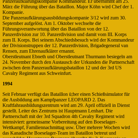
Panzeraufklärungskompanie Kommandeur. Er übernimmt am 25.
März die Führung über das Bataillon. Major Köhn wird Chef der 1.
Kompanie.
Die Panzeraufklärungsausbildungskompanie 3/12 wird zum 30.
September aufgelöst. Am 1. Oktober wechselte die
Führungsverantwortung über das Bataillon von der 12.
Panzerdivision zur 10. Panzerdivision und damit vom III. Korps
zum II. Korps. Bei seinem Abschiedsbesuch wird der Kommandeur
der Divisionstruppen der 12. Panzerdivision, Brigadegeneral van
Rensen, zum Ehrenaufklärer ernannt.
Oberstleutnant Ebneth und Oberstleutnant Thurmann besiegeln am
24. November durch den Austausch der Urkunden die Partnerschaft
zwischen dem Panzeraufklärungsbataillon 12 und der 3rd US
Cavalry Regiment aus Schweinfurt.
1994
Seit Februar verfügt das Bataillon ü;ber einen Schießsimulator für
die Ausbildung am Kampfpanzer LEOPARD 2. Das
Kraftfahrausbildungszentrum wird am 29. April offiziell in Dienst
gestellt. Leiter des Zentrums ist Hauptmann Lenhart. Die
Partnerschaft mit der 3rd Squadron 4th Cavalry Regiment wird
intensiviert: gemeinsame Vorbereitung auf den Boeselager-
Wettkampf, Familiennachmittag usw. Über mehrere Wochen wird
das Kanadische Boeselager-Team im Bataillon betreut und