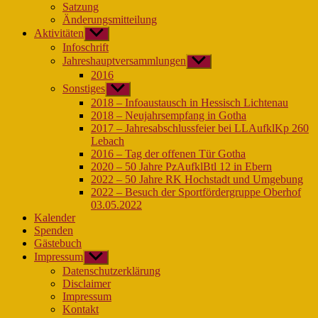
Satzung
Änderungsmitteilung
Aktivitäten
Untermenü
anzeigen
Infoschrift
Jahreshauptversammlungen
Untermenü
anzeigen
2016
Sonstiges
Untermenü
anzeigen
2018 – Infoaustausch in Hessisch Lichtenau
2018 – Neujahrsempfang in Gotha
2017 – Jahresabschlussfeier bei LLAufklKp 260
Lebach
2016 – Tag der offenen Tür Gotha
2020 – 50 Jahre PzAufklBtl 12 in Ebern
2022 – 50 Jahre RK Hochstadt und Umgebung
2022 – Besuch der Sportfördergruppe Oberhof
03.05.2022
Kalender
Spenden
Gästebuch
Impressum
Untermenü
anzeigen
Datenschutzerklärung
Disclaimer
Impressum
Kontakt