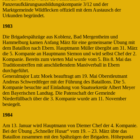
Panzeraufklärungsausbildungskompanie 3/12 und der
Marktgemeinde Wildflecken offiziell mit dem Austausch der
Urkunden begründet.
1983
Die Brigadespähzüge aus Koblenz, Bad Mergentheim und
Hammelburg kamen Anfang März für eine gemeinsame Übung mit
dem Bataillon nach Ebern. Hauptmann Müller übergibt am 31. März
die 5. Kompanie an Hauptmann Siemon und wird selbst Chef der 2.
Kompanie. Bereits zum vierten Mal wurde vom 5. Bis 8. Mai das
Traditionstreffen mit anschließendem Manöverball in Ebern
durchgeführt.
Generalmajor Lutz Moek beauftragt am 19. Mai Oberstleutnant
Andreas Schwerdtfeger mit der Führung des Bataillons. Die 5.
Kompanie besuchte auf Einladung von Staatssekretär Albert Meyer
den Bayerischen Landtag. Die Patenschaft der Gemeinde
Niederfüllbach über die 3. Kompanie wurde am 11. November
besiegelt.
1984
Am 13. Januar wird Hauptmann von Diemer Chef der 4. Kompanie.
Bei der Übung „Schneller Husar“ vom 19. – 23. März übte das
Bataillon zusammen mit den Spähzügen der Brigaden. Höhepunkt