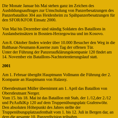
Die Monate Januar bis Mai stehen ganz im Zeichen des
Ausbildungsauftrages zur Umschulung von Panzerbesatzungen des
Panzerbataillon 304 aus Heidenheim zu Spähpanzerbesatzungen für
den SFOR/KFOR Einsatz 2000.
Von Mai bis Dezember sind ständig Soldaten des Bataillons in
Auslandseinsätzen in Bosnien-Herzegowina und im Kosovo.
Am 8. Oktober finden wieder über 10.000 Besucher den Weg in die
Balthasar-Neumann-Kaserne zum Tag der offenen Tür.
Unter der Führung der Panzeraufklärungskompanie 120 findet am
14. November ein Bataillons-Nachtorientierungslauf statt.
2001
Am 1. Februar übergibt Hauptmann Vollmann die Führung der 2.
Kompanie an Hauptmann von Halassy.
Oberstleutnant Müller übernimmt am 1. April das Bataillon von
Oberstleutnant Nerger.
Vom 15. bis 18. Mai ist das Bataillon mit Stab, der 1./12,der 2./12
und PzAufklKp 120 auf dem Truppenübungsplatz Grafenwöhr.
Den absoluten Höhepunkt des Jahres stellte der
Truppenübungsplatzaufenthalt vom 1. bis 12. Juli in Bergen dar, an
dem die gesamte 10. Panzerdivision teilnahm.