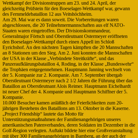
Wettkampf der Divisionstruppen am 23. und 24. April, der
gleichzeitig Prüfstein für den Boeselager-Wettkampf war, gewann
des Fernmeldebataillon 12 aus Veitshöchheim.
Am 29. Mai war es dann soweit. Die Vorbereitungen waren
abgeschlossen, die 20 Teilnehmermannschaften aus elf NATO-
Staaten waren eingetroffen. Der Divisionskommandeur,
Generalmajor Förtsch und Oberstleutnant Ostermeyer eröffneten
den Boeselager-Wettkampf durch einen Appell im Schloß
Eyrichshof. An den nächsten Tagen kämpften die 20 Mannschaften
an 8 Stationen um den Sieg. Am 2. Juni konnten die Mannschaften
der USA in der Klasse „Verbündete Streitkräfte“, und das
Panzeraufklärungsbataillon 4, Roding, in der Klasse „Bundeswehr“
die Trophäen entgegennehmen. Hauptmann Janning wechselt von
der 5. Kompanie zur 2. Kompanie. Am 7. September übergab
Oberstleutnant Ostermeyer nach 2 1/2 Jahren die Führung über das
Bataillon an Oberstleutnant Alois Reimer. Hauptmann Eichelhardt
ist neuer Chef der 4. Kompanie und Hauptmann Schiffner der 5.
Kompanie.
10.000 Besucher kamen anläßlich der Feierlichkeiten zum 20-
jährigen Bestehens des Bataillons am 13. Oktober in die Kaserne.
„Project Friendship“ lautete das Motto für
Unterstützungsmaßnahmen der Familienangehörigen unseres
amerikanischen Patenverbandes, deren Soldaten im Dezember in die
Golf-Region verlegten. Auftakt bildete hier eine Großveranstaltung
mit über 300 Familienangehörigen in Bamberg, an der auch der