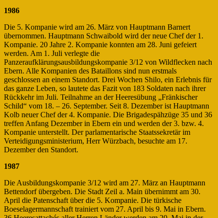
1986
Die 5. Kompanie wird am 26. März von Hauptmann Barnert
übernommen. Hauptmann Schwaibold wird der neue Chef der 1.
Kompanie. 20 Jahre 2. Kompanie konnten am 28. Juni gefeiert
werden. Am 1. Juli verlegte die
Panzeraufklärungsausbildungskompanie 3/12 von Wildflecken nach
Ebern. Alle Kompanien des Bataillons sind nun erstmals
geschlossen an einem Standort. Drei Wochen Shilo, ein Erlebnis für
das ganze Leben, so lautete das Fazit von 183 Soldaten nach ihrer
Rückkehr im Juli. Teilnahme an der Heeresübung „Fränkischer
Schild“ vom 18. – 26. September. Seit 8. Dezember ist Hauptmann
Kolb neuer Chef der 4. Kompanie. Die Brigadespähzüge 35 und 36
treffen Anfang Dezember in Ebern ein und werden der 3. bzw. 4.
Kompanie unterstellt. Der parlamentarische Staatssekretär im
Verteidigungsministerium, Herr Würzbach, besuchte am 17.
Dezember den Standort.
1987
Die Ausbildungskompanie 3/12 wird am 27. März an Hauptmann
Bettendorf übergeben. Die Stadt Zeil a. Main übernimmt am 30.
April die Patenschaft über die 5. Kompanie. Die türkische
Boeselagermannschaft trainiert vom 27. April bis 9. Mai in Ebern.
36 Heeresattachés aller Herren Länder werden am 20. Mai in der