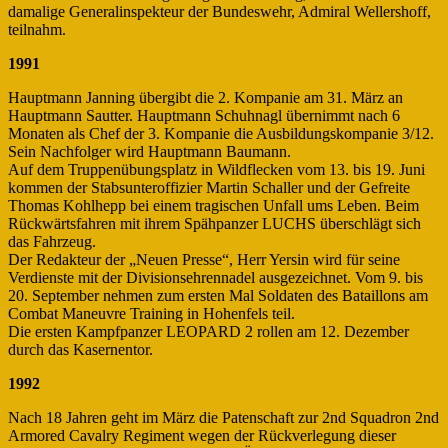
damalige Generalinspekteur der Bundeswehr, Admiral Wellershoff,
teilnahm.
1991
Hauptmann Janning übergibt die 2. Kompanie am 31. März an
Hauptmann Sautter. Hauptmann Schuhnagl übernimmt nach 6
Monaten als Chef der 3. Kompanie die Ausbildungskompanie 3/12.
Sein Nachfolger wird Hauptmann Baumann.
Auf dem Truppenübungsplatz in Wildflecken vom 13. bis 19. Juni
kommen der Stabsunteroffizier Martin Schaller und der Gefreite
Thomas Kohlhepp bei einem tragischen Unfall ums Leben. Beim
Rückwärtsfahren mit ihrem Spähpanzer LUCHS überschlägt sich
das Fahrzeug.
Der Redakteur der „Neuen Presse“, Herr Yersin wird für seine
Verdienste mit der Divisionsehrennadel ausgezeichnet. Vom 9. bis
20. September nehmen zum ersten Mal Soldaten des Bataillons am
Combat Maneuvre Training in Hohenfels teil.
Die ersten Kampfpanzer LEOPARD 2 rollen am 12. Dezember
durch das Kasernentor.
1992
Nach 18 Jahren geht im März die Patenschaft zur 2nd Squadron 2nd
Armored Cavalry Regiment wegen der Rückverlegung dieser