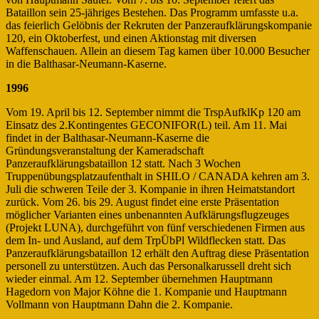
Bataillon sein 25-jähriges Bestehen. Das Programm umfasste u.a.
das feierlich Gelöbnis der Rekruten der Panzeraufklärungskompanie
120, ein Oktoberfest, und einen Aktionstag mit diversen
Waffenschauen. Allein an diesem Tag kamen über 10.000 Besucher
in die Balthasar-Neumann-Kaserne.
1996
Vom 19. April bis 12. September nimmt die TrspAufklKp 120 am
Einsatz des 2.Kontingentes GECONIFOR(L) teil. Am 11. Mai
findet in der Balthasar-Neumann-Kaserne die
Gründungsveranstaltung der Kameradschaft
Panzeraufklärungsbataillon 12 statt. Nach 3 Wochen
Truppenübungsplatzaufenthalt in SHILO / CANADA kehren am 3.
Juli die schweren Teile der 3. Kompanie in ihren Heimatstandort
zurück. Vom 26. bis 29. August findet eine erste Präsentation
möglicher Varianten eines unbenannten Aufklärungsflugzeuges
(Projekt LUNA), durchgeführt von fünf verschiedenen Firmen aus
dem In- und Ausland, auf dem TrpÜbPl Wildflecken statt. Das
Panzeraufklärungsbataillon 12 erhält den Auftrag diese Präsentation
personell zu unterstützen. Auch das Personalkarussell dreht sich
wieder einmal. Am 12. September übernehmen Hauptmann
Hagedorn von Major Köhne die 1. Kompanie und Hauptmann
Vollmann von Hauptmann Dahn die 2. Kompanie.