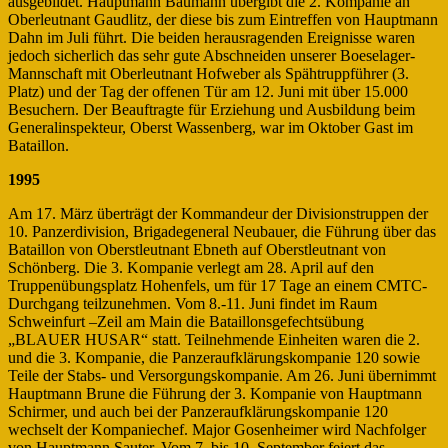
ausgebildet. Hauptmann Baumann übergibt die 2. Kompanie an
Oberleutnant Gaudlitz, der diese bis zum Eintreffen von Hauptmann
Dahn im Juli führt. Die beiden herausragenden Ereignisse waren
jedoch sicherlich das sehr gute Abschneiden unserer Boeselager-
Mannschaft mit Oberleutnant Hofweber als Spähtruppführer (3.
Platz) und der Tag der offenen Tür am 12. Juni mit über 15.000
Besuchern. Der Beauftragte für Erziehung und Ausbildung beim
Generalinspekteur, Oberst Wassenberg, war im Oktober Gast im
Bataillon.
1995
Am 17. März überträgt der Kommandeur der Divisionstruppen der
10. Panzerdivision, Brigadegeneral Neubauer, die Führung über das
Bataillon von Oberstleutnant Ebneth auf Oberstleutnant von
Schönberg. Die 3. Kompanie verlegt am 28. April auf den
Truppenübungsplatz Hohenfels, um für 17 Tage an einem CMTC-
Durchgang teilzunehmen. Vom 8.-11. Juni findet im Raum
Schweinfurt –Zeil am Main die Bataillonsgefechtsübung
„BLAUER HUSAR“ statt. Teilnehmende Einheiten waren die 2.
und die 3. Kompanie, die Panzeraufklärungskompanie 120 sowie
Teile der Stabs- und Versorgungskompanie. Am 26. Juni übernimmt
Hauptmann Brune die Führung der 3. Kompanie von Hauptmann
Schirmer, und auch bei der Panzeraufklärungskompanie 120
wechselt der Kompaniechef. Major Gosenheimer wird Nachfolger
von Hauptmann Sauter. Vom 7. bis 10. September feiert das