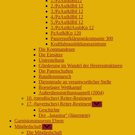
1./PzAufklBtl12
2./PzAufklBtl 12
3./PzAufklBtl 12
4./PzAufklBtl 12
5./PzAufklBtl 12
3./PzAufklAusbKp 12
PzAufklKp 120
Panzeraufklärungskompanie 300
Kraftfahrausbildungszentrum
Die Kommandeure
Die Einsätze
Unterstellung
Gliederung im Wandel der Heeresstrukturen
Die Patenschaften
Bataillonsmarsch
Dienstgrade an verantwortlicher Stelle
Boeselager Wettkampf
Außerdienststellungsappell (2004)
10. (preußisches) Reiter-Regiment
17. (bayerisches) Reiter-Regiment
Untermenü
anzeigen
Geschichte
Der „Jagastoa“ (Jägerstein)
Garnisionsmuseum Ebern
Mitgliedschaft
Untermenü
anzeigen
Die Mitgliedschaft