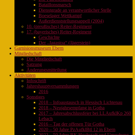
Bataillonsmarsch
Dienstgrade an verantwortlicher Stelle
Boeselager Wettkampf
Außerdienststellungsappell (2004)
10. (preußisches) Reiter-Regiment
17. (bayerisches) Reiter-Regiment
Geschichte
Der „Jagastoa“ (Jägerstein)
Garnisionsmuseum Ebern
Mitgliedschaft
Die Mitgliedschaft
Satzung
Änderungsmitteilung
Aktivitäten
Infoschrift
Jahreshauptversammlungen
2016
Sonstiges
2018 – Infoaustausch in Hessisch Lichtenau
2018 – Neujahrsempfang in Gotha
2017 – Jahresabschlussfeier bei LLAufklKp 260
Lebach
2016 – Tag der offenen Tür Gotha
2020 – 50 Jahre PzAufklBtl 12 in Ebern
2022 – 50 Jahre RK Hochstadt und Umgebung