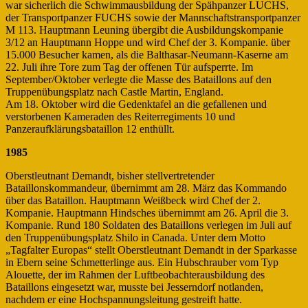
war sicherlich die Schwimmausbildung der Spähpanzer LUCHS,
der Transportpanzer FUCHS sowie der Mannschaftstransportpanzer
M 113. Hauptmann Leuning übergibt die Ausbildungskompanie
3/12 an Hauptmann Hoppe und wird Chef der 3. Kompanie. über
15.000 Besucher kamen, als die Balthasar-Neumann-Kaserne am
22. Juli ihre Tore zum Tag der offenen Tür aufsperrte. Im
September/Oktober verlegte die Masse des Bataillons auf den
Truppenübungsplatz nach Castle Martin, England.
Am 18. Oktober wird die Gedenktafel an die gefallenen und
verstorbenen Kameraden des Reiterregiments 10 und
Panzeraufklärungsbataillon 12 enthüllt.
1985
Oberstleutnant Demandt, bisher stellvertretender
Bataillonskommandeur, übernimmt am 28. März das Kommando
über das Bataillon. Hauptmann Weißbeck wird Chef der 2.
Kompanie. Hauptmann Hindsches übernimmt am 26. April die 3.
Kompanie. Rund 180 Soldaten des Bataillons verlegen im Juli auf
den Truppenübungsplatz Shilo in Canada. Unter dem Motto
„Tagfalter Europas“ stellt Oberstleutnant Demandt in der Sparkasse
in Ebern seine Schmetterlinge aus. Ein Hubschrauber vom Typ
Alouette, der im Rahmen der Luftbeobachterausbildung des
Bataillons eingesetzt war, musste bei Jesserndorf notlanden,
nachdem er eine Hochspannungsleitung gestreift hatte.