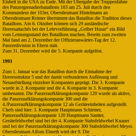
Einheit in die USA zu Ende. Mit der Übergabe der Truppenfahne
des Panzergrenadierbataillons 103 am 25. Juli durch den
Kommandeur der 103er, Oberstleutnant Hintelmann an
Oberstleutnant Reimer übernimmt das Bataillon die Tradition dieses
Bataillons. Am 6. Oktober können sich 29 ausländische
Heeresattachés bei der Lehrvorführung „Gelber Husar“ ein Bild
vom Leistungsstand des Bataillons machen. Bereits zum zweiten
Mal fand am 2. Dezember der Offizieranwärter-Tag der 12.
Panzerdivision in Ebern statt.
Zum 31. Dezember wird die 5. Kompanie aufgelöst.
1993
Zum 1. Januar war das Bataillon durch die Einnahme der
Heeresstruktur 5 und der damit verbundenen Auflösung und
Neuaufstellung einzelner Kompanien geprägt. Die 3. Kompanie
wurde in 2. Kompanie und die 4. Kompanie in 3. Kompanie
umbenannt. Die Panzeraufklärungskompanie 120 wurde als aktive,
die Panzeraufklärungskompanie 300 und die
4./Panzeraufklärungskompanie 12 als Geräteeinheiten aufgestellt.
Chefs sind hier: 3. Kompanie Hauptmann Schirmer,
Panzeraufklärungskompanie 120 Hauptmann Sautter,
Gerätefeldwebel sind bei der 4. Kompanie Stabsfeldwebel Knauer
und bei der Panzeraufklärungskompanie 300 Stabsfeldwebel Meyer.
Oberstleutnant Alfons Ebneth wird der 9. Die