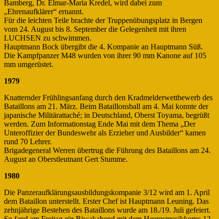
Bamberg, Dr. Elmar-Maria Kredel, wird dabei zum
„Ehrenaufklärer“ ernannt.
Für die leichten Teile brachte der Truppenübungsplatz in Bergen
vom 24. August bis 8. September die Gelegenheit mit ihren
LUCHSEN zu schwimmen.
Hauptmann Bock übergibt die 4. Kompanie an Hauptmann Süß.
Die Kampfpanzer M48 wurden von ihrer 90 mm Kanone auf 105
mm umgerüstet.
1979
Knatternder Frühlingsanfang durch den Kradmelderwettbewerb des
Bataillons am 21. März. Beim Bataillonsball am 4. Mai konnte der
japanische Militärattaché; in Deutschland, Oberst Toyama, begrüßt
werden. Zum Informationstag Ende Mai mit dem Thema „Der
Unteroffizier der Bundeswehr als Erzieher und Ausbilder“ kamen
rund 70 Lehrer.
Brigadegeneral Werren übertrug die Führung des Bataillons am 24.
August an Oberstleutnant Gert Stumme.
1980
Die Panzeraufklärungsausbildungskompanie 3/12 wird am 1. April
dem Bataillon unterstellt. Erster Chef ist Hauptmann Leuning. Das
zehnjährige Bestehen des Bataillons wurde am 18./19. Juli gefeiert.
So fand am Freitag ein Biwakabend mit dem Heeresmusikkorps 12