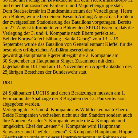
und einer französischen Fanfaren- und Majorettengruppe statt.
Dem Staatssekretär im Bundesministerium der Verteidigung, Herrn
von Bülow, wurde bei deinem Besuch Anfang August das Problem
der zweigeteilten Stationierung des Bataillons vorgetragen. Bereits
am 27. August informierte von Bülow den SPD-Ortsverein, daß die
Verlegung der 3. und 4. Kompanie nach Ebern perfekt sei.
Bei der Korps-Gefechtsübung „Sankt Georg“ vom 13. – 19.
September wurde das Bataillon von Generalleutnant Kleffel für die
besonders erfolgreichen Aufklärungsergebnisse
gewürdigt.Hauptmann Egerer übergibt die 2. Kompanie am
30.September an Hauptmann Singer. Zusammen mit dem
Jägerbataillon 101 fand am 11. November ein Appell anläßlich des
25jährigen Bestehens der Bundeswehr statt.
1981
24 Spähpanzer LUCHS und deren Besatzungen mussten am 1.
Februar an die Spähzüge der 3 Brigaden der 12. Panzerdivision
abgegeben werden.
Verlegung der 3. Und 4. Kompanie aus Wildflecken nach Ebern.
Beide Kompanien wechselten nicht nur den Standort sondern auch
ihre Namen. Aus der 3. Kompanie wurde die 4. Kompanie und
umgekehrt. Chef der „neuen“ 4. Kompanie wird Hauptmann
Schwarzer und Chef der „neuen“ 3. Kompanie Hauptmann Hoppe.
Gleichzeitig wurde mit dieser Umstrukturierung im Rahmen der