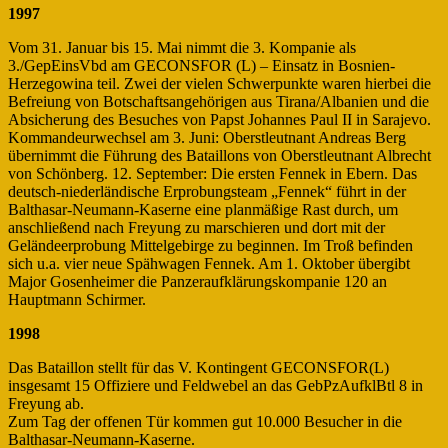
1997
Vom 31. Januar bis 15. Mai nimmt die 3. Kompanie als
3./GepEinsVbd am GECONSFOR (L) – Einsatz in Bosnien-
Herzegowina teil. Zwei der vielen Schwerpunkte waren hierbei die
Befreiung von Botschaftsangehörigen aus Tirana/Albanien und die
Absicherung des Besuches von Papst Johannes Paul II in Sarajevo.
Kommandeurwechsel am 3. Juni: Oberstleutnant Andreas Berg
übernimmt die Führung des Bataillons von Oberstleutnant Albrecht
von Schönberg. 12. September: Die ersten Fennek in Ebern. Das
deutsch-niederländische Erprobungsteam „Fennek“ führt in der
Balthasar-Neumann-Kaserne eine planmäßige Rast durch, um
anschließend nach Freyung zu marschieren und dort mit der
Geländeerprobung Mittelgebirge zu beginnen. Im Troß befinden
sich u.a. vier neue Spähwagen Fennek. Am 1. Oktober übergibt
Major Gosenheimer die Panzeraufklärungskompanie 120 an
Hauptmann Schirmer.
1998
Das Bataillon stellt für das V. Kontingent GECONSFOR(L)
insgesamt 15 Offiziere und Feldwebel an das GebPzAufklBtl 8 in
Freyung ab.
Zum Tag der offenen Tür kommen gut 10.000 Besucher in die
Balthasar-Neumann-Kaserne.