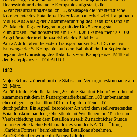
Heeresstruktur 4 eine neue Kompanie aufgestellt, die
5./Panzeraufklärungsbataillon 12, sozusagen die infanteristische
Komponente des Bataillons. Erster Kompaniechef wird Hauptmann
Müller. Aus Anlaß; der Zusammenführung des Bataillons fand am
27. Mai ein Tag der Begegnung mit der Bevölkerung statt.
Zum großen Traditionstreffen am 17./18. Juli kamen mehr als 100
Angehörige der traditionsverbände des Bataillons.
Am 27. Juli trafen die ersten Transportpanzer FUCHS, die neun
Fahrzeuge der 5. Kompanie, auf dem Bahnhof ein. Im September
begann die Umrüstung des Bataillons vom Kampfpanzer M48 auf
den Kampfpanzer LEOPARD 1.
1982
Major Schmalz übernimmt die Stabs- und Versorgungskompanie am
22. März.
Anläßlich der Feierlichkeiten „20 Jahre Standort Ebern“ wird im Juli
zusammen mit dem in Panzergrenadierbataillon 103 umbenannten
ehemaligen Jägerbataillon 101 ein Tag der offenen Tür
durchgeführt. Ein Appell besonderer Art wird dem stellvertretenden
Bataillonskommandeur, Oberstleutnant Wohlleben, anläßlich seiner
Verabschiedung aus dem Bataillon zu teil: Zu nächtlicher Stunde
konnte er eine kleine Feldparade des von der NATO – Übung
„Carbine Fortress“ heimkehrenden Bataillons abnehmen.
Am 23. Oktober wurde dir Patenschaft der