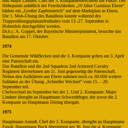
und Major Lindner, Chef der 3. Kompanienwechseln die Plätze. Der
Höhepunkt anläßlich der Feierlichkeiten „10 Jahre Garnison Ebern“
bildete ein „Großer Zapfenstreich“ auf dem Marktplatz in Ebern.
Die 1. Mob-Übung des Bataillons konnte während des
Truppenübungsplatzaufenthaltes vom 13.-27. September in
Hohenfels durchgeführt werden.
Dr.h.c. A. Goppel, der Bayerische Ministerpräsident, besuchte das
Bataillon am 17. Oktober.
1974
Die Gemeinde Wildflecken und die 3. Kompanie gehen am 3. April
eine Patenschaft ein.
Das Bataillon und die 2nd Squadron 2nd Armored Cavalry
Regiment übernehmen am 11. Juni gegenseitig die Patenschaft.
Neben den Aufklärern aus Ebern nahmen noch ca. 60.000 weitere
Soldaten an der Übung „Schneller Wechsel“ vom 15. – 20.
September teil.
Chefwechsel im September bei der 1. Und 2. Kompanie: Major
Lindner übergibt an Hauptmann Schwerdtfeger, der zuvor die 2.
Kompanie an Hauptmann Döring übergab.
1975
Hauptmann Annuß, Chef der 3. Kompanie, übergibt an Hauptmann
Fasoli. Hauptmann Bock übernimmt am 30. Juni die 4. Kompanie.