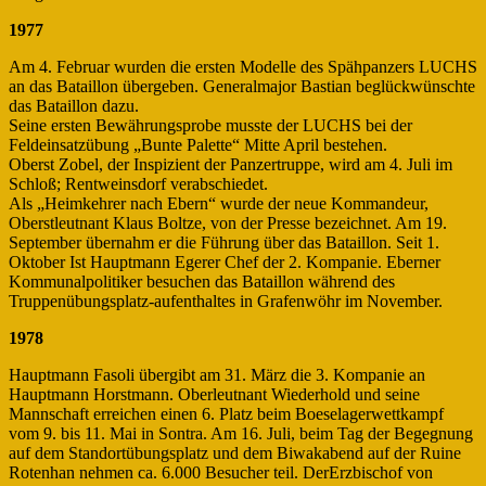
1977
Am 4. Februar wurden die ersten Modelle des Spähpanzers LUCHS
an das Bataillon übergeben. Generalmajor Bastian beglückwünschte
das Bataillon dazu.
Seine ersten Bewährungsprobe musste der LUCHS bei der
Feldeinsatzübung „Bunte Palette“ Mitte April bestehen.
Oberst Zobel, der Inspizient der Panzertruppe, wird am 4. Juli im
Schloß; Rentweinsdorf verabschiedet.
Als „Heimkehrer nach Ebern“ wurde der neue Kommandeur,
Oberstleutnant Klaus Boltze, von der Presse bezeichnet. Am 19.
September übernahm er die Führung über das Bataillon. Seit 1.
Oktober Ist Hauptmann Egerer Chef der 2. Kompanie. Eberner
Kommunalpolitiker besuchen das Bataillon während des
Truppenübungsplatz-aufenthaltes in Grafenwöhr im November.
1978
Hauptmann Fasoli übergibt am 31. März die 3. Kompanie an
Hauptmann Horstmann. Oberleutnant Wiederhold und seine
Mannschaft erreichen einen 6. Platz beim Boeselagerwettkampf
vom 9. bis 11. Mai in Sontra. Am 16. Juli, beim Tag der Begegnung
auf dem Standortübungsplatz und dem Biwakabend auf der Ruine
Rotenhan nehmen ca. 6.000 Besucher teil. DerErzbischof von