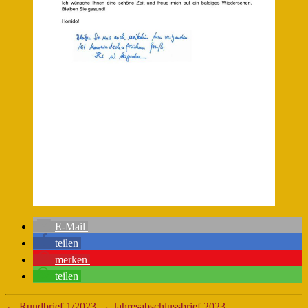
E-Mail
teilen
merken
teilen
←
Rundbrief 1/2023
→
Jahresabschlussbrief 2023