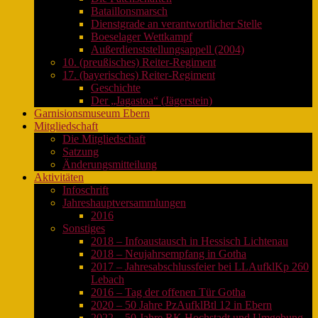
Bataillonsmarsch
Dienstgrade an verantwortlicher Stelle
Boeselager Wettkampf
Außerdienststellungsappell (2004)
10. (preußisches) Reiter-Regiment
17. (bayerisches) Reiter-Regiment
Geschichte
Der „Jagastoa“ (Jägerstein)
Garnisionsmuseum Ebern
Mitgliedschaft
Die Mitgliedschaft
Satzung
Änderungsmitteilung
Aktivitäten
Infoschrift
Jahreshauptversammlungen
2016
Sonstiges
2018 – Infoaustausch in Hessisch Lichtenau
2018 – Neujahrsempfang in Gotha
2017 – Jahresabschlussfeier bei LLAufklKp 260
Lebach
2016 – Tag der offenen Tür Gotha
2020 – 50 Jahre PzAufklBtl 12 in Ebern
2022 – 50 Jahre RK Hochstadt und Umgebung