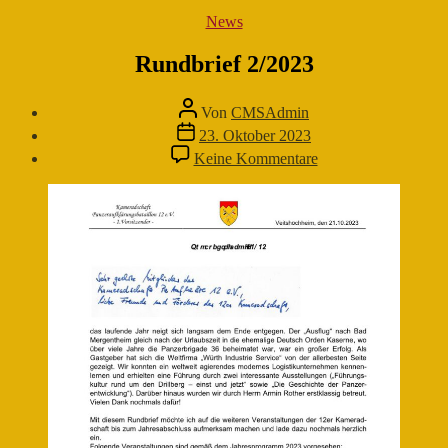
Kategorien
News
Rundbrief 2/2023
Beitragsautor
Von
CMSAdmin
Veröffentlichungsdatum
23. Oktober 2023
zu
Keine Kommentare
Rundbrief
2/2023