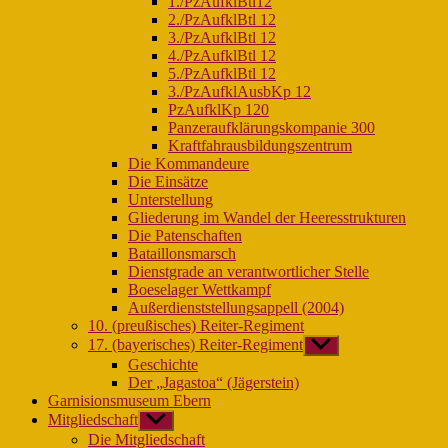
1./PzAufklBtl12
2./PzAufklBtl 12
3./PzAufklBtl 12
4./PzAufklBtl 12
5./PzAufklBtl 12
3./PzAufklAusbKp 12
PzAufklKp 120
Panzeraufklärungskompanie 300
Kraftfahrausbildungszentrum
Die Kommandeure
Die Einsätze
Unterstellung
Gliederung im Wandel der Heeresstrukturen
Die Patenschaften
Bataillonsmarsch
Dienstgrade an verantwortlicher Stelle
Boeselager Wettkampf
Außerdienststellungsappell (2004)
10. (preußisches) Reiter-Regiment
17. (bayerisches) Reiter-Regiment
Untermenü
anzeigen
Geschichte
Der „Jagastoa“ (Jägerstein)
Garnisionsmuseum Ebern
Mitgliedschaft
Untermenü
anzeigen
Die Mitgliedschaft