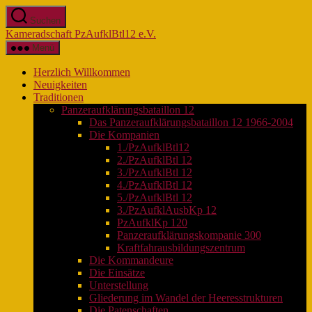
Zum
Suchen
Inhalt
Kameradschaft PzAufklBtl12 e.V.
springen
Menü
Herzlich Willkommen
Neuigkeiten
Traditionen
Panzeraufklärungsbataillon 12
Das Panzeraufklärungsbataillon 12 1966-2004
Die Kompanien
1./PzAufklBtl12
2./PzAufklBtl 12
3./PzAufklBtl 12
4./PzAufklBtl 12
5./PzAufklBtl 12
3./PzAufklAusbKp 12
PzAufklKp 120
Panzeraufklärungskompanie 300
Kraftfahrausbildungszentrum
Die Kommandeure
Die Einsätze
Unterstellung
Gliederung im Wandel der Heeresstrukturen
Die Patenschaften