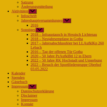
Satzung
Änderungsmitteilung
Aktivitäten
Untermenü
anzeigen
Infoschrift
Jahreshauptversammlungen
Untermenü
anzeigen
2016
Sonstiges
Untermenü
anzeigen
2018 – Infoaustausch in Hessisch Lichtenau
2018 – Neujahrsempfang in Gotha
2017 – Jahresabschlussfeier bei LLAufklKp 260
Lebach
2016 – Tag der offenen Tür Gotha
2020 – 50 Jahre PzAufklBtl 12 in Ebern
2022 – 50 Jahre RK Hochstadt und Umgebung
2022 – Besuch der Sportfördergruppe Oberhof
03.05.2022
Kalender
Spenden
Gästebuch
Impressum
Untermenü
anzeigen
Datenschutzerklärung
Disclaimer
Impressum
Kontakt