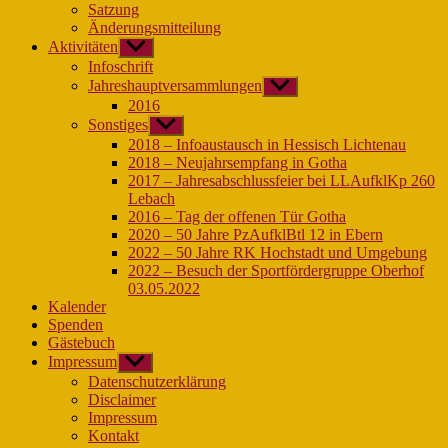
Satzung
Änderungsmitteilung
Aktivitäten
Untermenü
anzeigen
Infoschrift
Jahreshauptversammlungen
Untermenü
anzeigen
2016
Sonstiges
Untermenü
anzeigen
2018 – Infoaustausch in Hessisch Lichtenau
2018 – Neujahrsempfang in Gotha
2017 – Jahresabschlussfeier bei LLAufklKp 260
Lebach
2016 – Tag der offenen Tür Gotha
2020 – 50 Jahre PzAufklBtl 12 in Ebern
2022 – 50 Jahre RK Hochstadt und Umgebung
2022 – Besuch der Sportfördergruppe Oberhof
03.05.2022
Kalender
Spenden
Gästebuch
Impressum
Untermenü
anzeigen
Datenschutzerklärung
Disclaimer
Impressum
Kontakt