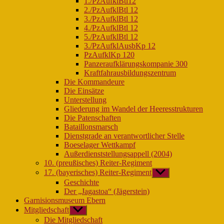
1./PzAufklBtl12
2./PzAufklBtl 12
3./PzAufklBtl 12
4./PzAufklBtl 12
5./PzAufklBtl 12
3./PzAufklAusbKp 12
PzAufklKp 120
Panzeraufklärungskompanie 300
Kraftfahrausbildungszentrum
Die Kommandeure
Die Einsätze
Unterstellung
Gliederung im Wandel der Heeresstrukturen
Die Patenschaften
Bataillonsmarsch
Dienstgrade an verantwortlicher Stelle
Boeselager Wettkampf
Außerdienststellungsappell (2004)
10. (preußisches) Reiter-Regiment
17. (bayerisches) Reiter-Regiment
Untermenü
anzeigen
Geschichte
Der „Jagastoa“ (Jägerstein)
Garnisionsmuseum Ebern
Mitgliedschaft
Untermenü
anzeigen
Die Mitgliedschaft