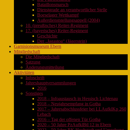
Bataillonsmarsch
Dienstgrade an verantwortlicher Stelle
Boeselager Wettkampf
Außerdienststellungsappell (2004)
10. (preußisches) Reiter-Regiment
17. (bayerisches) Reiter-Regiment
Geschichte
Der „Jagastoa“ (Jägerstein)
Garnisionsmuseum Ebern
Mitgliedschaft
Die Mitgliedschaft
Satzung
Änderungsmitteilung
Aktivitäten
Infoschrift
Jahreshauptversammlungen
2016
Sonstiges
2018 – Infoaustausch in Hessisch Lichtenau
2018 – Neujahrsempfang in Gotha
2017 – Jahresabschlussfeier bei LLAufklKp 260
Lebach
2016 – Tag der offenen Tür Gotha
2020 – 50 Jahre PzAufklBtl 12 in Ebern
2022 – 50 Jahre RK Hochstadt und Umgebung