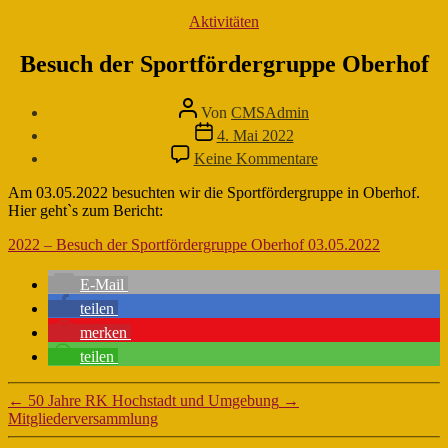
Kategorien
Aktivitäten
Besuch der Sportfördergruppe Oberhof
Beitragsautor
Von
CMSAdmin
Veröffentlichungsdatum
4. Mai 2022
zu
Keine Kommentare
Besuch
der
Am 03.05.2022 besuchten wir die Sportfördergruppe in Oberhof.
Sportfördergruppe
Hier geht`s zum Bericht:
Oberhof
2022 – Besuch der Sportfördergruppe Oberhof 03.05.2022
E-Mail
teilen
merken
teilen
←
50 Jahre RK Hochstadt und Umgebung
→
Mitgliederversammlung