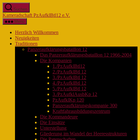
Zum
Suchen
Inhalt
Kameradschaft PzAufklBtl12 e.V.
springen
Menü
Herzlich Willkommen
Neuigkeiten
Traditionen
Panzeraufklärungsbataillon 12
Das Panzeraufklärungsbataillon 12 1966-2004
Die Kompanien
1./PzAufklBtl12
2./PzAufklBtl 12
3./PzAufklBtl 12
4./PzAufklBtl 12
5./PzAufklBtl 12
3./PzAufklAusbKp 12
PzAufklKp 120
Panzeraufklärungskompanie 300
Kraftfahrausbildungszentrum
Die Kommandeure
Die Einsätze
Unterstellung
Gliederung im Wandel der Heeresstrukturen
Die Patenschaften