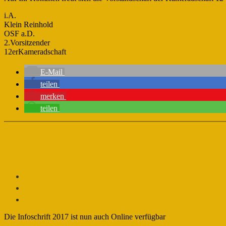
i.A.
Klein Reinhold
OSF a.D.
2.Vorsitzender
12erKameradschaft
E-Mail
teilen
merken
teilen
Die Infoschrift 2017 ist nun auch Online verfügbar