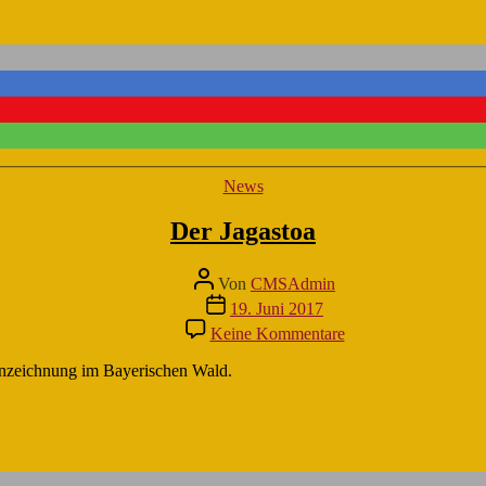
Kategorien
News
Der Jagastoa
Beitragsautor
Von
CMSAdmin
Veröffentlichungsdatum
19. Juni 2017
zu
Keine Kommentare
Der
Jagastoa
inzeichnung im Bayerischen Wald.