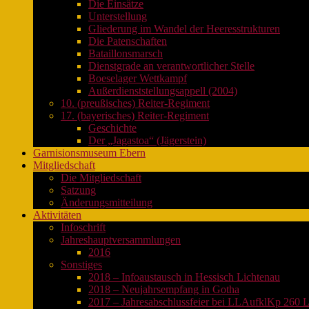
Die Einsätze
Unterstellung
Gliederung im Wandel der Heeresstrukturen
Die Patenschaften
Bataillonsmarsch
Dienstgrade an verantwortlicher Stelle
Boeselager Wettkampf
Außerdienststellungsappell (2004)
10. (preußisches) Reiter-Regiment
17. (bayerisches) Reiter-Regiment
Geschichte
Der „Jagastoa“ (Jägerstein)
Garnisionsmuseum Ebern
Mitgliedschaft
Die Mitgliedschaft
Satzung
Änderungsmitteilung
Aktivitäten
Infoschrift
Jahreshauptversammlungen
2016
Sonstiges
2018 – Infoaustausch in Hessisch Lichtenau
2018 – Neujahrsempfang in Gotha
2017 – Jahresabschlussfeier bei LLAufklKp 260 