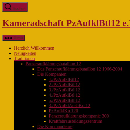
Zum
Suchen
Inhalt
springen
Kameradschaft PzAufklBtl12 e.
Menü
Herzlich Willkommen
Neuigkeiten
Traditionen
Panzeraufklärungsbataillon 12
Das Panzeraufklärungsbataillon 12 1966-2004
Die Kompanien
1./PzAufklBtl12
2./PzAufklBtl 12
3./PzAufklBtl 12
4./PzAufklBtl 12
5./PzAufklBtl 12
3./PzAufklAusbKp 12
PzAufklKp 120
Panzeraufklärungskompanie 300
Kraftfahrausbildungszentrum
Die Kommandeure