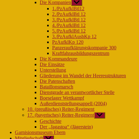
Die Kompanien
Untermenü
anzeigen
1./PzAufklBtl12
2./PzAufklBtl 12
3./PzAufklBtl 12
4./PzAufklBtl 12
5./PzAufklBtl 12
3./PzAufklAusbKp 12
PzAufklKp 120
Panzeraufklärungskompanie 300
Kraftfahrausbildungszentrum
Die Kommandeure
Die Einsätze
Unterstellung
Gliederung im Wandel der Heeresstrukturen
Die Patenschaften
Bataillonsmarsch
Dienstgrade an verantwortlicher Stelle
Boeselager Wettkampf
Außerdienststellungsappell (2004)
10. (preußisches) Reiter-Regiment
17. (bayerisches) Reiter-Regiment
Untermenü
anzeigen
Geschichte
Der „Jagastoa“ (Jägerstein)
Garnisionsmuseum Ebern
Mitgliedschaft
Untermenü