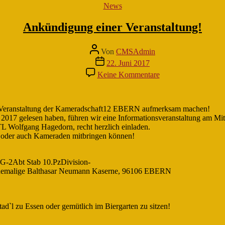
Kategorien
News
Ankündigung einer Veranstaltung!
Beitragsautor
Von
CMSAdmin
Veröffentlichungsdatum
22. Juni 2017
zu
Keine Kommentare
Ankündigung
einer
Veranstaltung!
nte Veranstaltung der Kameradschaft12 EBERN aufmerksam machen!
ift 2017 gelesen haben, führen wir eine Informationsveranstaltung am M
L Wolfgang Hagedorn, recht herzlich einladen.
ge oder auch Kameraden mitbringen können!
 G-2Abt Stab 10.PzDivision-
, ehemalige Balthasar Neumann Kaserne, 96106 EBERN
ad`l zu Essen oder gemütlich im Biergarten zu sitzen!