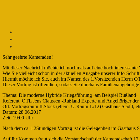
Sehr geehrte Kameraden!
Mit dieser Nachricht möchte ich nochmals auf eine hoch interessa
Wie Sie vielleicht schon in der aktuellen Ausgabe unserer Info-Schr
Hiermit möchte ich Sie, auch im Namen des 1.Vorsitzenden Herrn OT
Dieser Vortrag ist öffentlich, sodass Sie durchaus Familienangehöri
Thema: Die moderne Hybride Kriegsführung -am Beispiel Rußland-
Referent: OTL Jens Claussen -Rußland Experte und Angehöriger der
Ort: Vortragsraum II.Stock (ehem. U-Raum 1./12) Gasthaus Stad`l
Datum: 28.06.2017
Zeit: 19:00 Uhr
Nach dem ca 1-2Stündigen Vortrag ist die Gelegenheit im Gasthaus St
Auf Ihr Kommen freut sich die Vorstandschaft der Kameradschaft 12