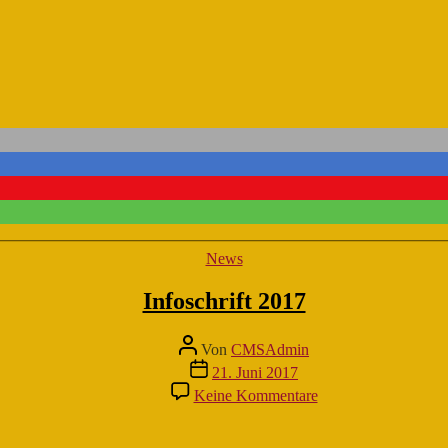
Kategorien
News
Infoschrift 2017
Beitragsautor
Von
CMSAdmin
Veröffentlichungsdatum
21. Juni 2017
zu
Keine Kommentare
Infoschrift
2017